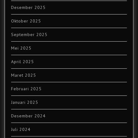
Desember 2025
Oktober 2025
September 2025
Mei 2025
April 2025
Maret 2025
Februari 2025
Januari 2025
Desember 2024
Juli 2024