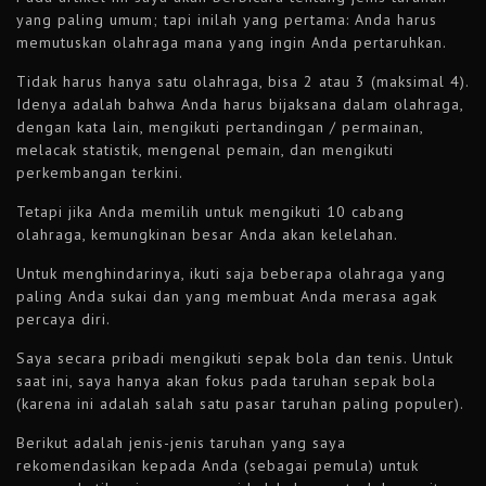
yang paling umum; tapi inilah yang pertama: Anda harus
memutuskan olahraga mana yang ingin Anda pertaruhkan.
Tidak harus hanya satu olahraga, bisa 2 atau 3 (maksimal 4).
Idenya adalah bahwa Anda harus bijaksana dalam olahraga,
dengan kata lain, mengikuti pertandingan / permainan,
melacak statistik, mengenal pemain, dan mengikuti
perkembangan terkini.
Tetapi jika Anda memilih untuk mengikuti 10 cabang
olahraga, kemungkinan besar Anda akan kelelahan.
Untuk menghindarinya, ikuti saja beberapa olahraga yang
paling Anda sukai dan yang membuat Anda merasa agak
percaya diri.
Saya secara pribadi mengikuti sepak bola dan tenis. Untuk
saat ini, saya hanya akan fokus pada taruhan sepak bola
(karena ini adalah salah satu pasar taruhan paling populer).
Berikut adalah jenis-jenis taruhan yang saya
rekomendasikan kepada Anda (sebagai pemula) untuk