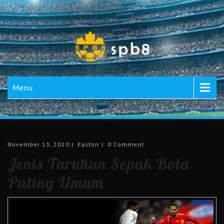
Menu
November 13, 2020
|
Easton
|
0 Comment
Jenis Taruhan Sepak Bola
Paling Umum