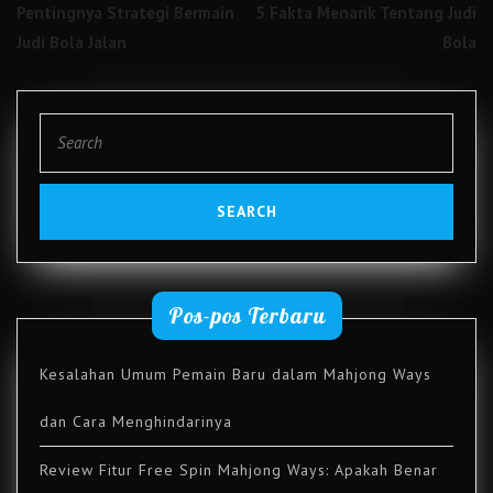
Pentingnya Strategi Bermain
5 Fakta Menarik Tentang Judi
Judi Bola Jalan
Bola
Pos-pos Terbaru
Kesalahan Umum Pemain Baru dalam Mahjong Ways
dan Cara Menghindarinya
Review Fitur Free Spin Mahjong Ways: Apakah Benar