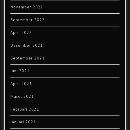
November 2022
September 2022
April 2022
Desember 2021
September 2021
Juni 2021
April 2021
Maret 2021
Februari 2021
Januari 2021