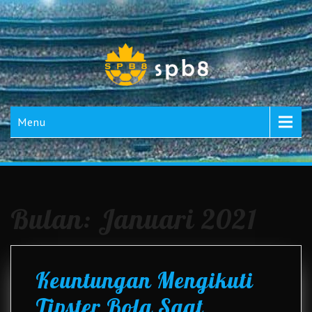
Menu
Bulan:
Januari 2021
Keuntungan Mengikuti
Tipster Bola Saat