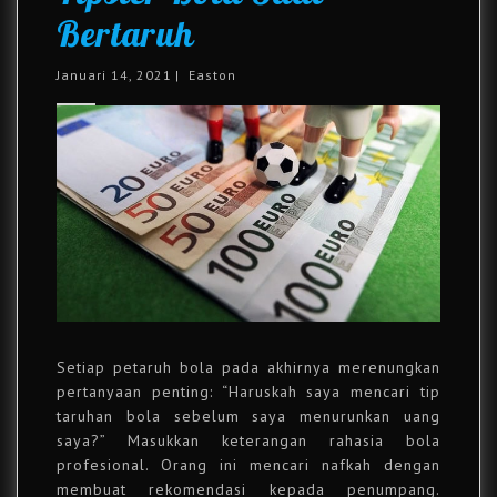
Bertaruh
Januari 14, 2021
|
Easton
Setiap petaruh bola pada akhirnya merenungkan
pertanyaan penting: “Haruskah saya mencari tip
taruhan bola sebelum saya menurunkan uang
saya?” Masukkan keterangan rahasia bola
profesional. Orang ini mencari nafkah dengan
membuat rekomendasi kepada penumpang.