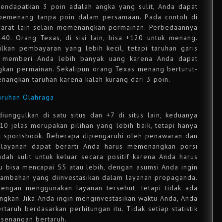
mendapatkan 3 poin adalah angka yang sulit, Anda dapat
pemenang tanpa poin dalam persamaan. Pada contoh di
 syarat lain selain memenangkan permainan. Perbedaannya
40. Orang Texas, di sisi lain, bisa +120 untuk menang.
lkan pembayaran yang lebih kecil, tetapi taruhan garis
 memberi Anda lebih banyak uang karena Anda dapat
an permainan. Sekalipun orang Texas menang berturut-
nangkan taruhan karena kalah kurang dari 3 poin.
aruhan Olahraga
iunggulkan di satu situs dan +7 di situs lain, keduanya
10 jelas merupakan pilihan yang lebih baik, tetapi hanya
k sportsbook. Beberapa dipengaruhi oleh penawaran dan
 layanan dapat berarti Anda harus memenangkan porsi
dah sulit untuk keluar secara positif karena Anda harus
u bisa mencapai 55 atau lebih, dengan asumsi Anda ingin
ambahan yang diinvestasikan dalam layanan propaganda.
ngan menggunakan layanan tersebut, tetapi tidak ada
gkan. Jika Anda ingin menginvestasikan waktu Anda, Anda
aruh berdasarkan perhitungan itu. Tidak setiap statistik
kesenangan bertaruh.