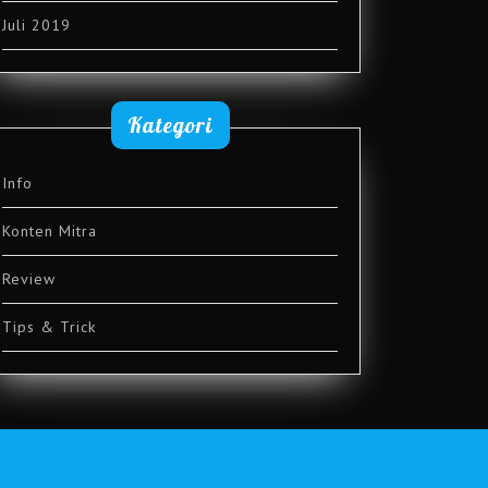
Juli 2019
Kategori
Info
Konten Mitra
Review
Tips & Trick