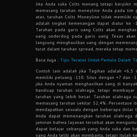
Jika Anda suka Colts menang tetapi berpikir 
memasang taruhan moneyline Anda pada tim 
atas, taruhan Colts Moneyline tidak memiliki
adalah tingkat kemenangan dapat diatur ke -1
Taruhan pada garis uang Colts akan menghasi
uang underdog pada garis uang Texas akan
langsung menghasilkan uang dengan memenangk
turut dalam taruhan spread, mereka tetap meme
Baca Juga :
Tips Teratas Untuk Pemula Dalam T
Contoh lain adalah jika Tagihan adalah +6,5 d
memiliki peluang -110. Situs dengan +7 dan -1
jika Anda nyaman menghasilkan uang di banya
handicap taruhan olahraga, tetapi membayar
taruhan yang lebih besar. Taruhan olahraga su
memasang taruhan sekitar 52,4%. Persentase it
mendapatkan sesuatu dengan beberapa dolar t
Anda dapat memenangkan taruhan olahraga de
jaminan bahwa layanan tersebut akan menguntun
dapat belajar sebanyak yang Anda suka dan bert
yang Anda teliti akan membantu, tetapi itulah 