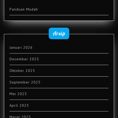
Panduan Mudah
Arsip
Januari 2026
Desember 2025
Oktober 2025
September 2025
Mei 2025
April 2025
Maret 2025