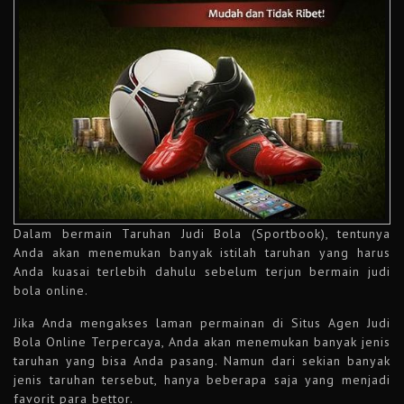
Dalam bermain Taruhan Judi Bola (Sportbook), tentunya
Anda akan menemukan banyak istilah taruhan yang harus
Anda kuasai terlebih dahulu sebelum terjun bermain judi
bola online.
Jika Anda mengakses laman permainan di Situs Agen Judi
Bola Online Terpercaya, Anda akan menemukan banyak jenis
taruhan yang bisa Anda pasang. Namun dari sekian banyak
jenis taruhan tersebut, hanya beberapa saja yang menjadi
favorit para bettor.