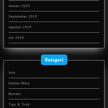
Januari 2020
September 2019
Agustus 2019
Juli 2019
Kategori
Info
Konten Mitra
Review
Tips & Trick