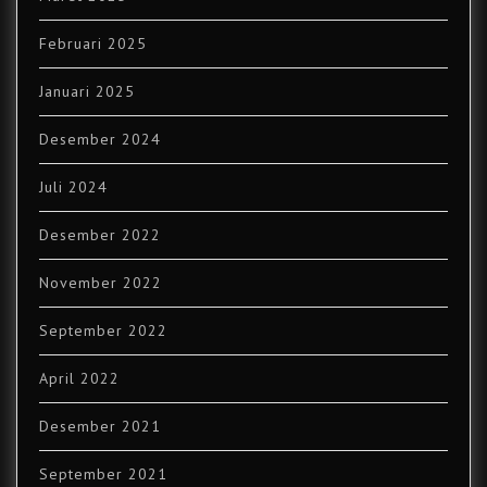
Februari 2025
Januari 2025
Desember 2024
Juli 2024
Desember 2022
November 2022
September 2022
April 2022
Desember 2021
September 2021