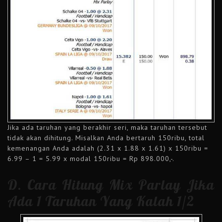
Jika ada taruhan yang berakhir seri, maka taruhan tersebut
tidak akan dihitung. Misalkan Anda bertaruh 150ribu, total
kemenangan Anda adalah (2.31 x 1.88 x 1.61) x 150ribu =
6.99 – 1 = 5.99 x modal 150ribu = Rp 898.000,-.
D. Cara Hitung Mix Parlay Jika
Ada 1 Taruhan Yang Kalah 1/2