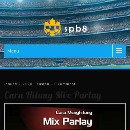
Menu
Januari 2, 2020
|
Easton
|
0 Comment
Cara Hitung Mix Parlay