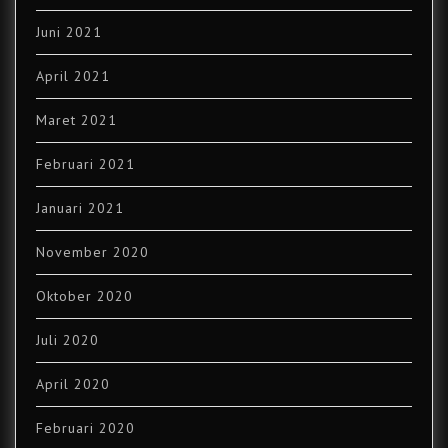
Juni 2021
April 2021
Maret 2021
Februari 2021
Januari 2021
November 2020
Oktober 2020
Juli 2020
April 2020
Februari 2020