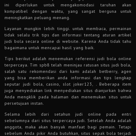
ini diperlukan untuk mengakomodasi taruhan akan
kompatibel dengan waktu, yang sangat berguna untuk
meningkatkan peluang menang.
Layanan mungkin lebih tinggi. untuk membaca, permainan
tidak selalu trik tips dan informasi tentang aturan artikel
judi bola secara online di website. Karena Anda tidak tahu
bagaimana untuk mencapai hasil yang baik.
Tips berikut adalah menemukan referensi judi bola online
terpercaya. Tim spb8 telah meninjau ratusan situs judi bola,
salah satu rekomendasi dari kami adalah betberry, agen
yang bisa memberikan anda informasi dan tips lengkap
seputar judi bola, casino, slot joker123, . Beberapa item
juga menyediakan link menyediakan situs dianjurkan bahwa
Anda mengklik pada halaman dan menemukan situs untuk
persetujuan instan.
Selama lebih dari setahun judi online pada entri
sebelumnya dari situs terpercaya judi. Setelah Anda adalah
anggota, maka akan banyak manfaat bagi pemain. Tetapi
sebelum Anda pikir Anda butuhkan, situs sepak bola terjadi