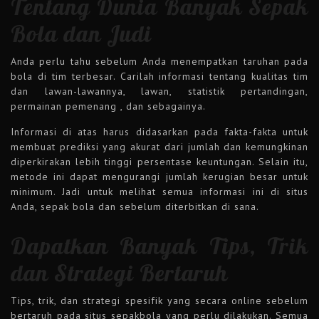
Tentang Dunia Banyak Sepak
Bola dan Judi
Anda perlu tahu sebelum Anda menempatkan taruhan pada
bola di tim terbesar. Carilah informasi tentang kualitas tim
dan lawan-lawannya, lawan, statistik pertandingan,
permainan pemenang , dan sebagainya.
Informasi di atas harus didasarkan pada fakta-fakta untuk
membuat prediksi yang akurat dari jumlah dan kemungkinan
diperkirakan lebih tinggi persentase keuntungan. Selain itu,
metode ini dapat mengurangi jumlah kerugian besar untuk
minimum. Jadi untuk melihat semua informasi ini di situs
Anda, sepak bola dan sebelum diterbitkan di sana.
Dapatkan Banyak Tips, Trik
dan Strategi Bertaruh
Tips, trik, dan strategi spesifik yang secara online sebelum
bertaruh pada situs sepakbola yang perlu dilakukan. Semua