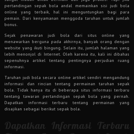
pertandingan sepak bola andal memainkan sisi judi bola
online yang terbaik, hal ini menguntungkan bagi para
pemain. Dari kenyamanan menggoda taruhan untuk jumlah
bonus.
Sejak penawaran judi bola dari situs online yang
menawarkan berguna pada akhirnya, banyak orang dengan
website yang ikuti bingung. Selain itu, jumlah halaman yang
lebih menonjol di Internet. Oleh karena itu, kali ini dibahas
sepenuhnya artikel tentang pentingnya perjudian ruang
informasi.
Taruhan judi bola secara online artikel sendiri mengandung
informasi dan rincian tentang permainan taruhan sepak
bola. Tidak hanya itu di beberapa situs informasi terbaru
tentang tawaran pertandingan sepak bola yang pernah.
Dapatkan informasi terbaru tentang permainan yang
disajikan sebagai berikut sepak bola.
Dapatkan Informasi Terbaru