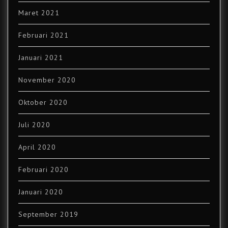
Maret 2021
Februari 2021
Januari 2021
November 2020
Oktober 2020
Juli 2020
April 2020
Februari 2020
Januari 2020
September 2019